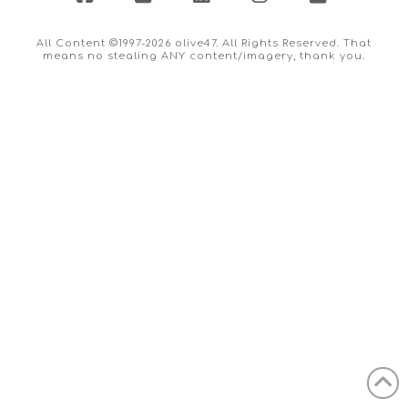
Facebook
X
LinkedIn
Instagram
Flickr
All Content ©1997-2026 olive47. All Rights Reserved. That
means no stealing ANY content/imagery, thank you.