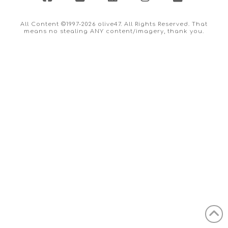
Facebook
X
LinkedIn
Instagram
Flickr
All Content ©1997-2026 olive47. All Rights Reserved. That
means no stealing ANY content/imagery, thank you.